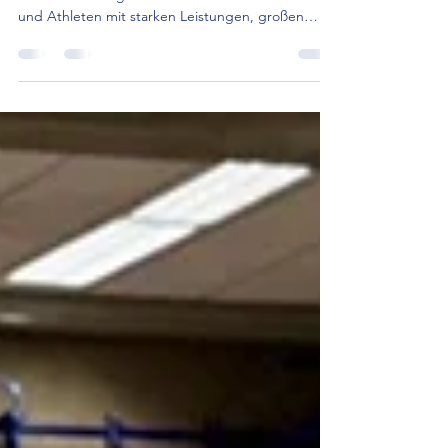
Hannover
Bei den Deutschen Meisterschaften der ID-Judoka
in Hannover sorgten die hessischen Athletinnen
und Athleten mit starken Leistungen, großen
Emotionen und jeder Menge Kampfgeist für
zahlreiche Höhepunkte. Stellvertretend für den
Landesverband Hessen gingen insgesamt acht
Judoka aus vier Vereinen an den Start: von der SG
Egelsbach e.V., dem BC Mühlheim e.V., dem JC
Wiesbaden 1922 e.V. sowie dem TV Biebesheim
1895 e.V.. In einem hochklassigen Teilnehmerfeld
mit neun Landesverbänd