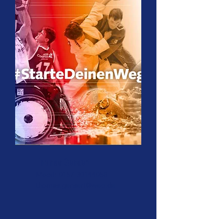
Thomas Gensert
​Mobil:
0157 30144058
thomas.gensert@web.de