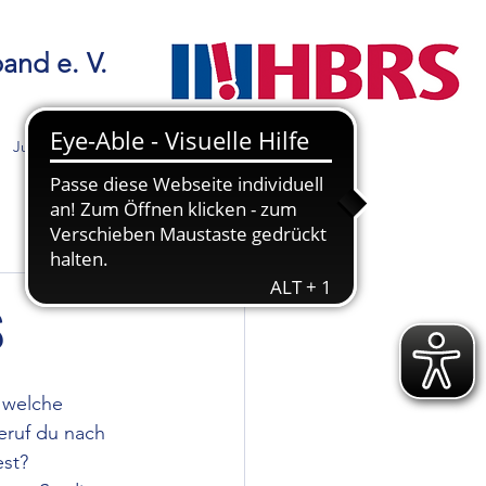
and e. V.
Jugend
Inklusion
More
S
 welche 
ruf du nach 
est?