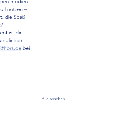
inen Studien- 
oll nutzen – 
t, die Spaß 
t?
t ist dir 
gendlichen 
@hbrs.de
 bei 
Alle ansehen