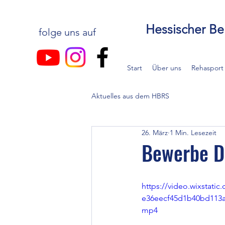
Hessischer Be
folge uns auf
Start
Über uns
Rehasport
Aktuelles aus dem HBRS
26. März
1 Min. Lesezeit
Bewerbe D
https://video.wixstati
e36eecf45d1b40bd113a
mp4